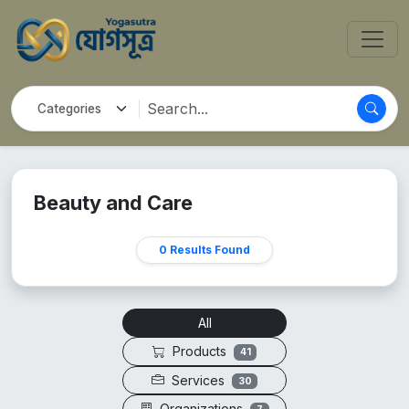
Beauty and Care
0 Results Found
All
Products
41
Services
30
Organizations