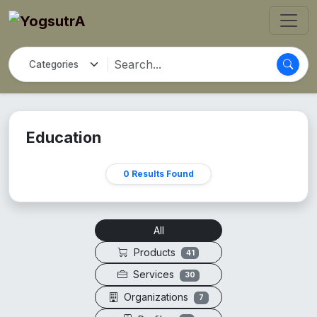
Education
0 Results Found
All
Products
41
Services
30
Organizations
7