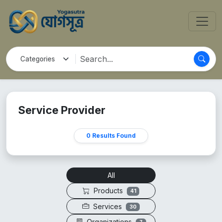
Service Provider
0 Results Found
All
Products
41
Services
30
Organizations