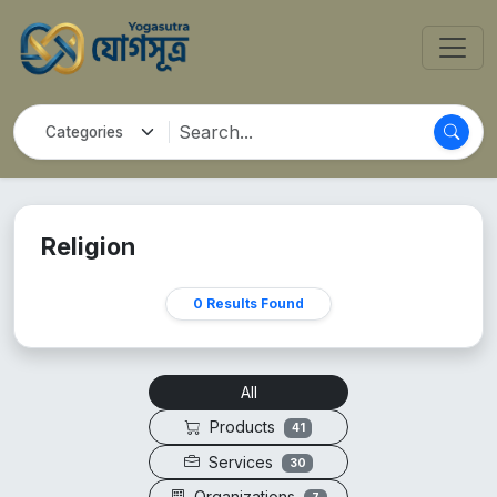
Religion
0 Results Found
All
Products
41
Services
30
Organizations