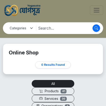
Online Shop
0 Results Found
All
Products
41
Services
30
Organizations