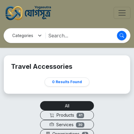
Travel Accessories
0 Results Found
All
Products
41
Services
30
Organizations