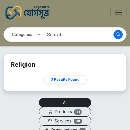
Religion
0 Results Found
All
Products
41
Services
30
Organizations