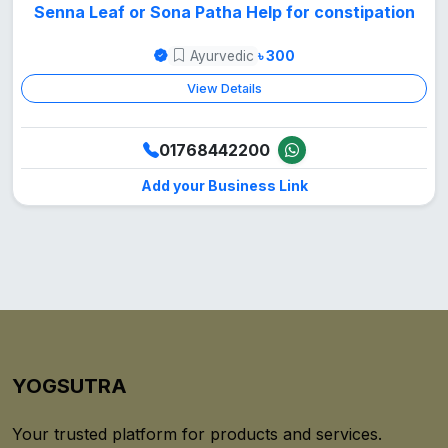
Senna Leaf or Sona Patha Help for constipation
Ayurvedic
৳ 300
View Details
01768442200
Add your Business Link
YOGSUTRA
Your trusted platform for products and services.