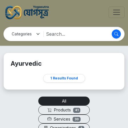
Ayurvedic
1 Results Found
All
Products
41
Services
30
Organizations