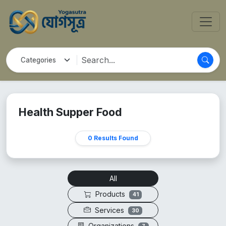
Health Supper Food
0 Results Found
All
Products
41
Services
30
Organizations