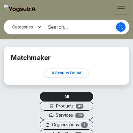
Matchmaker
0 Results Found
All
Products
41
Services
30
Organizations
7